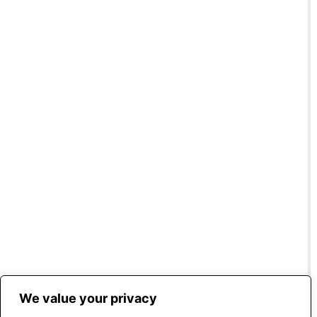
A
Q
Ε
Π
Ι
Κ
Ο
Ι
Ν
Ω
Ν
Ί
Α
Π
Ο
Λ
Ι
We value your privacy
Τ